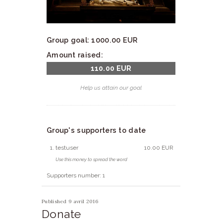
Group goal:
1000.00 EUR
Amount raised:
110.00 EUR
Help us attain our goal
Group's supporters to date
testuser
10.00 EUR
Use this money to spread the word
Supporters number: 1
Published 9 avril 2016
Donate