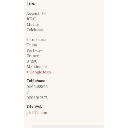
Lieu
Assemblée
JCLC,
Morne
Calebasse
24 rue de la
Tuma
Fort-de-
France
,
97200
Martinique
+ Google Map
Téléphone :
0696455156
/
0696010875
Site Web :
jclc972.com