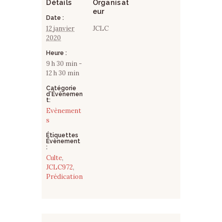
Détails
Organisat
eur
Date :
12 janvier
JCLC
2020
Heure :
9 h 30 min -
12 h 30 min
Catégorie
d’Évènemen
t:
Evènement
s
Étiquettes
Évènement
:
Culte
,
JCLC972
,
Prédication