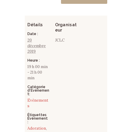
Détails
Organisat
eur
Date :
20
JCLC
décembre
2019
Heure :
19 h 00 min
- 21 h 00
min
Catégorie
d’Évènemen
t:
Evènement
s
Étiquettes
Évènement
:
Adoration
,