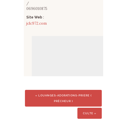
/
0696010875
Site Web :
jclc972.com
«
LOUANGES-ADORATIONS-PRIERE (
PRÊCHEUR )
CULTE
»