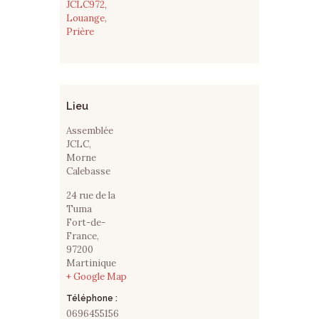
JCLC972
,
Louange
,
Prière
Lieu
Assemblée
JCLC,
Morne
Calebasse
24 rue de la
Tuma
Fort-de-
France
,
97200
Martinique
+ Google Map
Téléphone :
0696455156