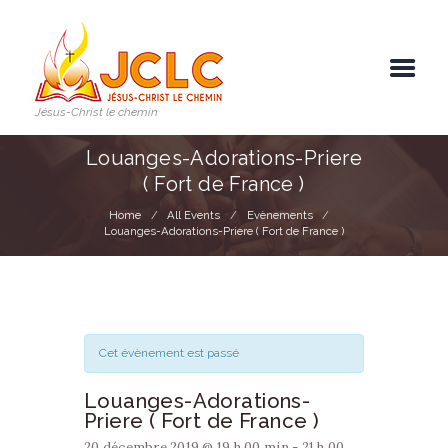
Jésus-Christ le chemin
Louanges-Adorations-Priere
( Fort de France )
Home
All Events
Evènements
Louanges-Adorations-Priere ( Fort de France )
Cet évènement est passé
Louanges-Adorations-
Priere ( Fort de France )
20 décembre 2019 @ 19 h 00 min
-
21 h 00