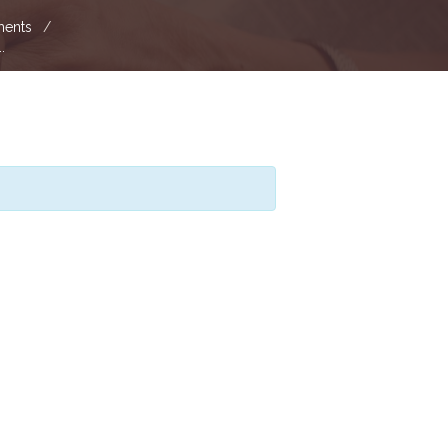
ents
.