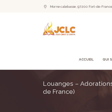
Morne calebasse, 97200 Fort-de-France
ACCUEIL
QUI 
Louanges – Adorations 
de France)