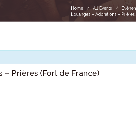
Home
All Events
Evènem
Louanges – Adorations – Prières..
 – Prières (Fort de France)