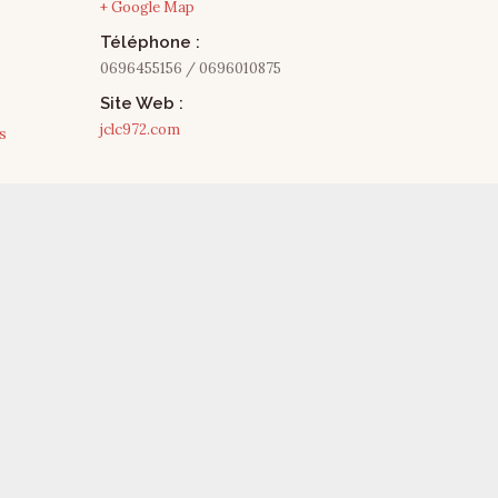
+ Google Map
Téléphone :
0696455156 / 0696010875
Site Web :
jclc972.com
s