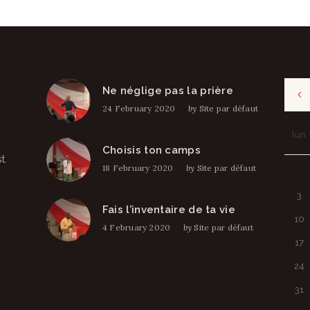
Ne néglige pas la prière
24 February 2020
by
Site par défaut
lun
Choisis ton camps
t.
18 February 2020
by
Site par défaut
3
Fais l’inventaire de ta vie
10
4 February 2020
by
Site par défaut
17
24
31