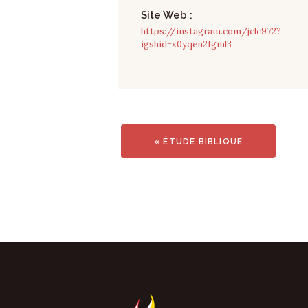
Site Web :
https://instagram.com/jclc972?
igshid=x0yqen2fgml3
«
ÉTUDE BIBLIQUE