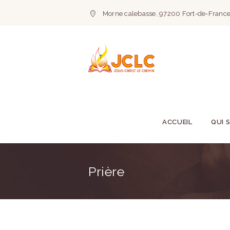
Morne calebasse, 97200 Fort-de-France
ACCUEIL
QUI 
Prière