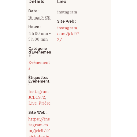
Détails
Lieu
Date :
instagram
16 mai 2020
Site Web :
Heure :
instagram.
4 h 00 min -
com/jclc97
5 h 00 min
2/
Catégorie
d’Évènemen
t:
Evènement
s
Étiquettes
Évènement
:
Instagram
,
JCLC972
,
Live
,
Prière
Site Web :
https://ins
tagram.co
m/jclc972?
igshid=x0y