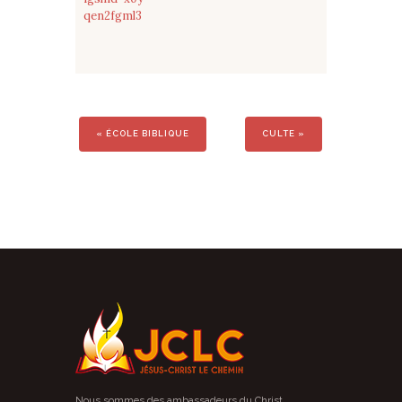
qen2fgml3
«
ÉCOLE BIBLIQUE
CULTE
»
Nous sommes des ambassadeurs du Christ.