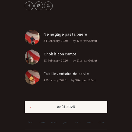
Ne néglige pas la prière
24 February 2020
by
Site par défaut
Choisis ton camps
18 February 2020
by
Site par défaut
Fais l’inventaire de ta vie
4 February 2020
by
Site par défaut
août
2026
lun
mar
mer
jeu
ven
sam
dim