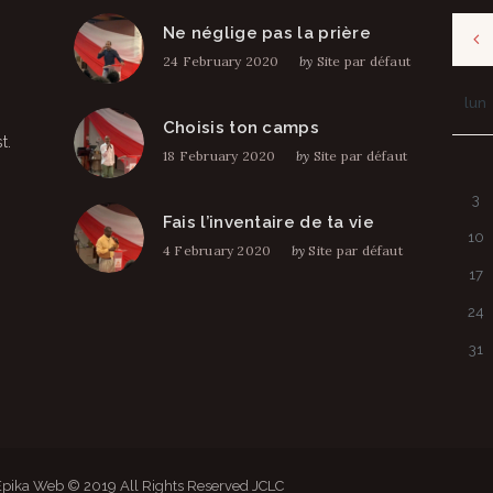
Ne néglige pas la prière
24 February 2020
by
Site par défaut
lun
Choisis ton camps
t.
18 February 2020
by
Site par défaut
3
Fais l’inventaire de ta vie
10
4 February 2020
by
Site par défaut
17
24
31
 Epika Web © 2019 All Rights Reserved JCLC