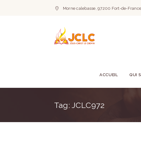
Morne calebasse, 97200 Fort-de-France
ACCUEIL
QUI 
Tag: JCLC972