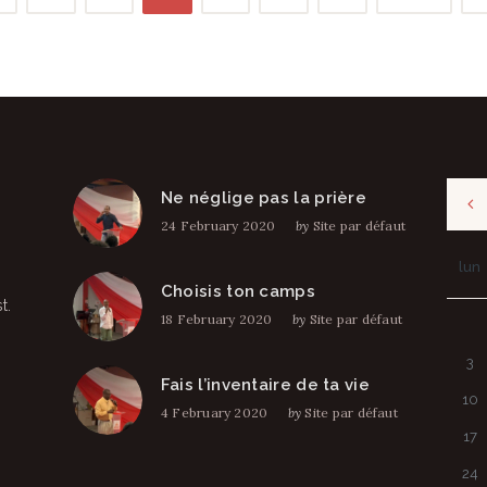
Ne néglige pas la prière
24 February 2020
by
Site par défaut
lun
Choisis ton camps
t.
18 February 2020
by
Site par défaut
3
Fais l’inventaire de ta vie
10
4 February 2020
by
Site par défaut
17
24