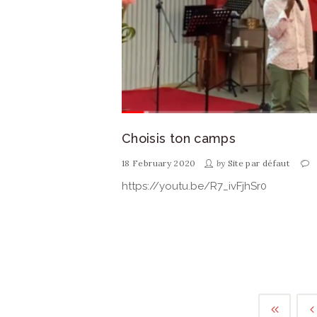
Choisis ton camps
18 February 2020
by
Site par défaut
https://youtu.be/R7_ivFjhSr0