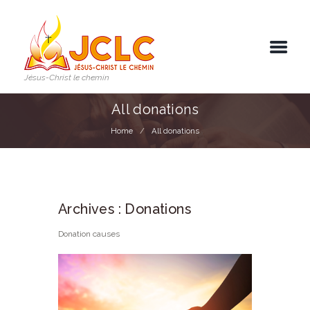
Jésus-Christ le chemin
All donations
Home
All donations
Archives :
Donations
Donation causes