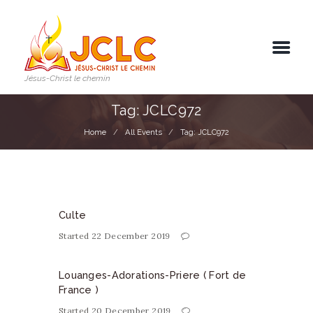
Jésus-Christ le chemin
Tag: JCLC972
Home
All Events
Tag: JCLC972
Culte
Started
22 December 2019
Louanges-Adorations-Priere ( Fort de
France )
Started
20 December 2019